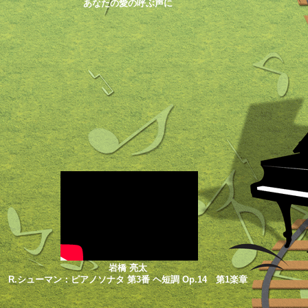
あなたの愛の呼ぶ声に
岩橋 亮太
R.シューマン：ピアノソナタ 第3番 ヘ短調 Op.14 第1楽章