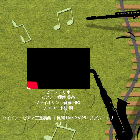
ピアノトリオ
ピアノ 櫻井 美奈
ヴァイオリン 斉藤 和久
チェロ 中村 潤
ハイドン：ピアノ三重奏曲 ト長調 Hob.XV:25 ｢ジプシートリ
オ｣