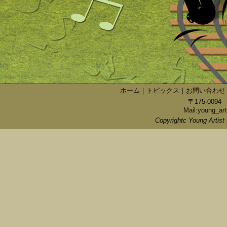
ホーム
｜
トピックス
｜
お問い合わせ
〒175-009
Mail:young_art
Copyrightc Young Artist