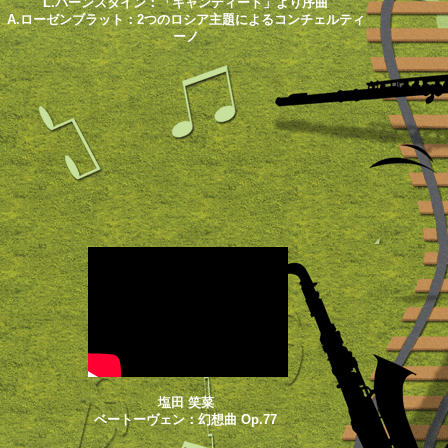
L.バーンスタイン：「キャンディード」より序曲
A.ローゼンブラット：2つのロシア主題によるコンチェルティ
ーノ
塩田 笑菜
ベートーヴェン：幻想曲 Op.77