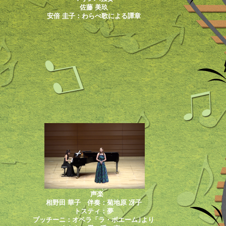
佐藤 美玖
安倍 圭子：わらべ歌による譚章
声楽
相野田 華子 伴奏：菊地原 冴子
トスティ：夢
プッチーニ：オペラ「ラ・ボエーム｣より