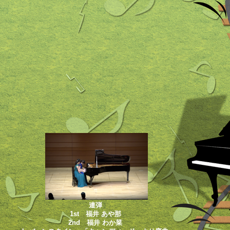
連弾
1st 福井 あや那
2nd 福井 わか菜