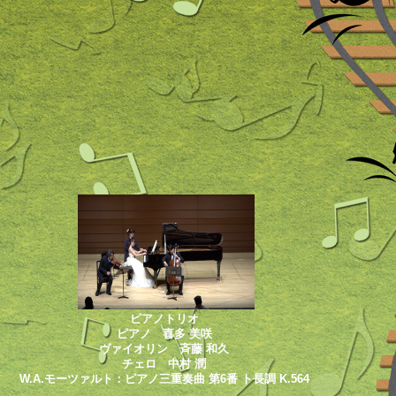
ピアノトリオ
ピアノ 喜多 美咲
ヴァイオリン 斉藤 和久
チェロ 中村 潤
W.A.モーツァルト：ピアノ三重奏曲 第6番 ト長調 K.564