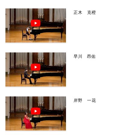
正木 克橙
早川 昂佑
岸野 一花