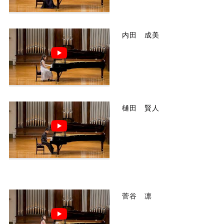
内田 成美
樋田 賢人
菅谷 凛