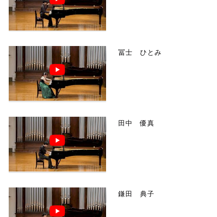
冨士 ひとみ
田中 優真
鎌田 典子