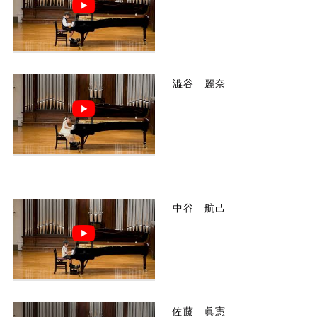
澁谷 麗奈
中谷 航己
佐藤 眞憲