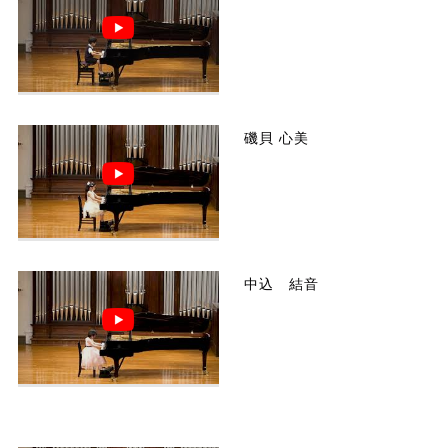
磯貝 心美
中込 結音