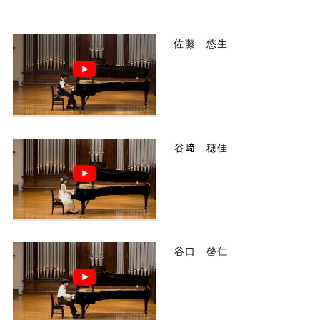
佐藤 悠生
谷﨑 穂佳
谷口 啓仁