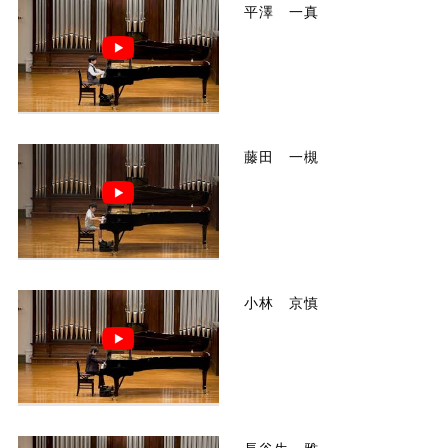
平澤 一真
藤田 一槻
小林 京慎