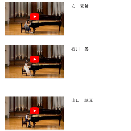
安 素希
石川 晏
山口 諒真