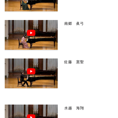
南郷 眞弓
佐藤 憲聖
水越 海翔