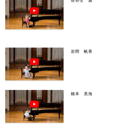
長谷生 雅
岩間 帆香
橋本 美海