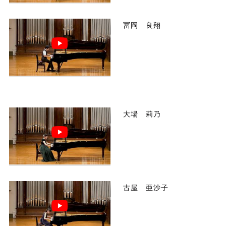
冨岡 良翔
大場 莉乃
古屋 亜沙子