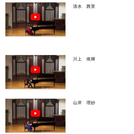
清水 茜里
川上 侑輝
山岸 理紗