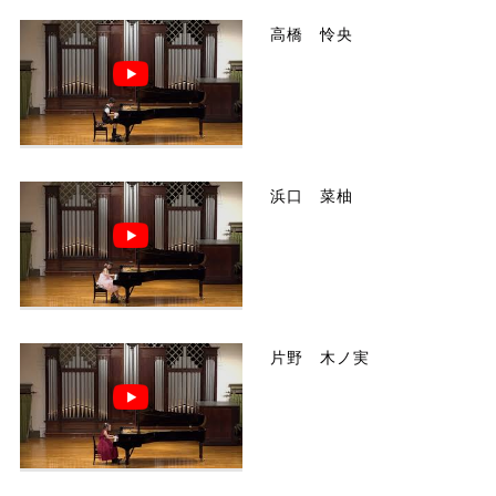
高橋 怜央
浜口 菜柚
片野 木ノ実