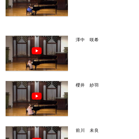
澤中 咲希
櫻井 紗羽
前川 未良