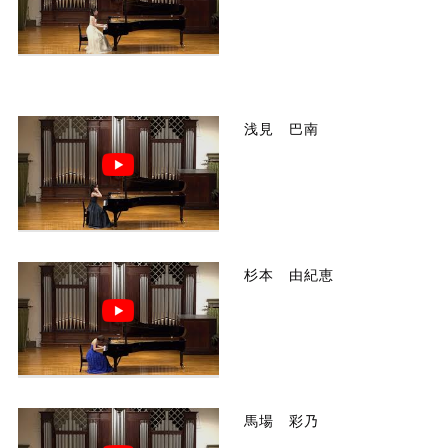
浅見 巴南
杉本 由紀恵
馬場 彩乃