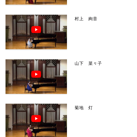
村上 絢音
山下 菜々子
菊地 灯