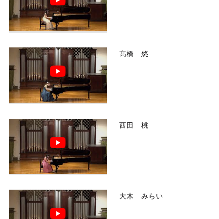
髙橋 悠
西田 桃
大木 みらい