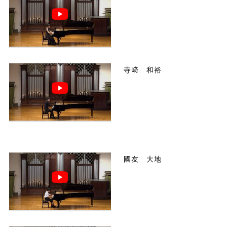
寺﨑 和裕
國友 大地