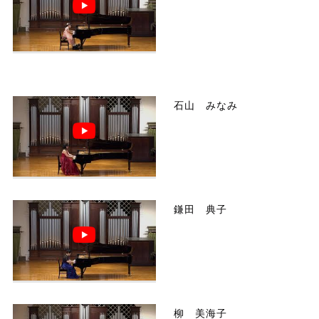
石山 みなみ
鎌田 典子
柳 美海子