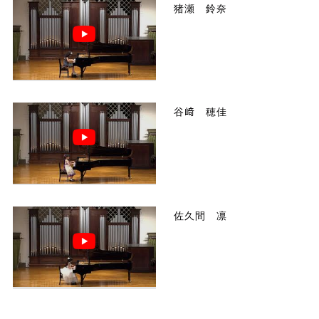
猪瀬 鈴奈
谷﨑 穂佳
佐久間 凛