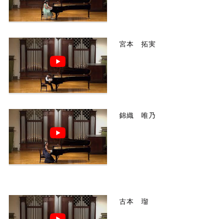
宮本 拓実
錦織 唯乃
古本 瑠