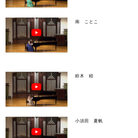
南 ことこ
鈴木 睦
小須田 夏帆