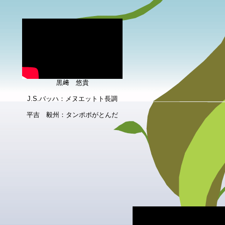
黒﨑 悠貴
J.S.バッハ：メヌエットト長調
平吉 毅州：タンポポがとんだ