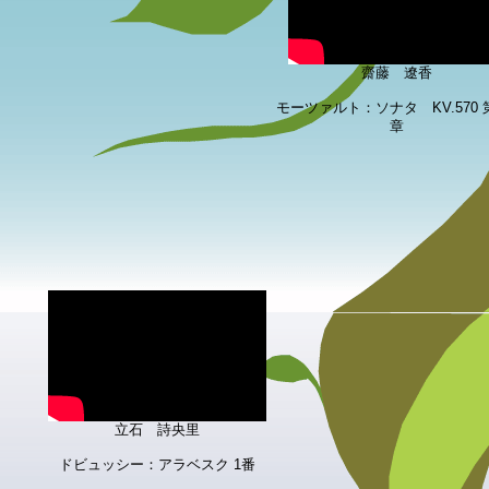
齋藤 遼香
モーツァルト：ソナタ KV.570 
章
立石 詩央里
ドビュッシー：アラベスク 1番