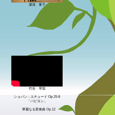
湯浅 菫子
竹谷 琴茄
ショパン：エチュード Op.25-9
「パピヨン」
華麗なる変奏曲 Op.12