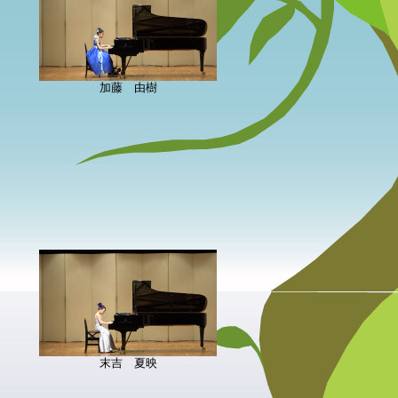
加藤 由樹
末吉 夏映