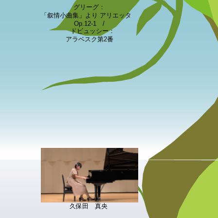
グリーグ：
「叙情小曲集」より アリエッタ
Op.12-1 /
ドビュッシー：
アラベスク第2番
久保田 真央