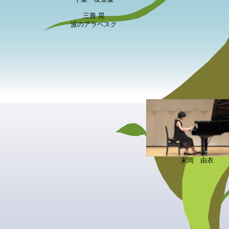
三善 晃
波のアラベスク
末岡 由衣