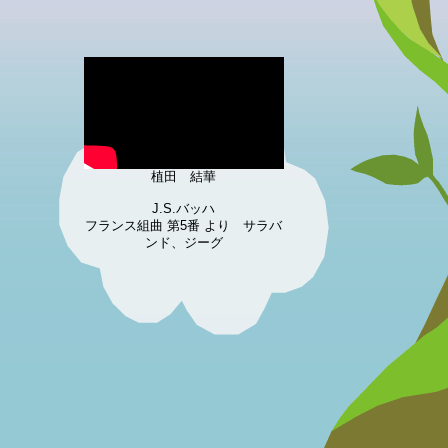
植田 結華
J.S.バッハ
フランス組曲 第5番 より サラバ
ンド、ジーグ