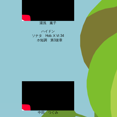
湯浅 薫子
ハイドン
ソナタ Hob.ⅩⅥ:34
ホ短調 第3楽章
中田 つぐみ