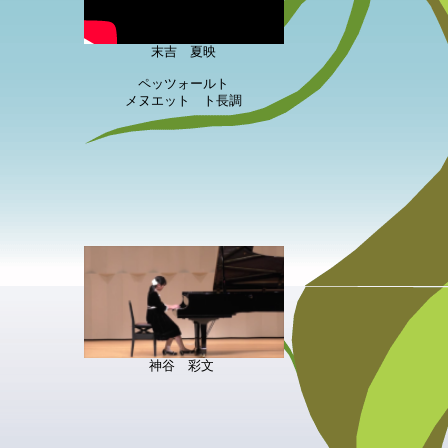
末吉 夏映
ペッツォールト
メヌエット ト長調
神谷 彩文